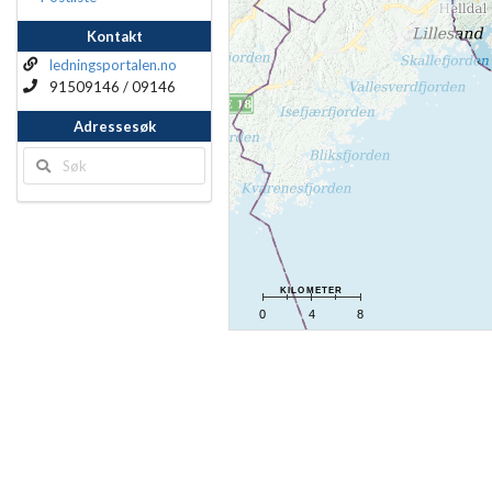
Kontakt
ledningsportalen.no
91509146 / 09146
Adressesøk
kilometer
0
4
8