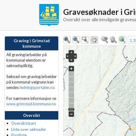
Gravesøknader i G
Oversikt over alle innvilgede grave
1:
Graving i Grimstad
kommune
All graving/arbeider på
kommunal eiendom er
søknadspliktig.
Søknad om graving/arbeider
på kommunal veigrunn kan
sendes
ledningsportalen.no
For nærmere informasjon se
www.grimstad.kommune.no
Oversikt
Oversiktskart
Liste over søknader
Postliste