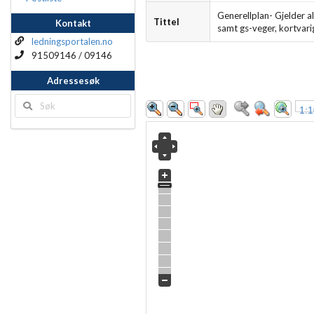
Generellplan- Gjelder 
Tittel
Kontakt
samt gs-veger, kortvar
ledningsportalen.no
91509146 / 09146
Adressesøk
1: