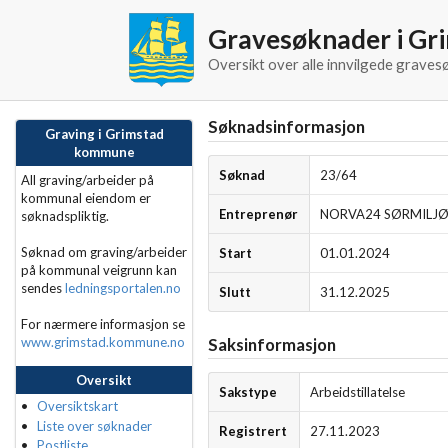
Gravesøknader i G
Oversikt over alle innvilgede grave
Søknadsinformasjon
Graving i Grimstad
kommune
Søknad
23/64
All graving/arbeider på
kommunal eiendom er
Entreprenør
NORVA24 SØRMILJØ
søknadspliktig.
Søknad om graving/arbeider
Start
01.01.2024
på kommunal veigrunn kan
sendes
ledningsportalen.no
Slutt
31.12.2025
For nærmere informasjon se
www.grimstad.kommune.no
Saksinformasjon
Oversikt
Sakstype
Arbeidstillatelse
Oversiktskart
Liste over søknader
Registrert
27.11.2023
Postliste